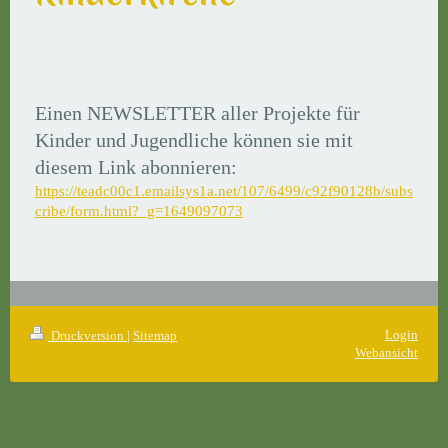
Einen NEWSLETTER aller Projekte für
Kinder
und Jugendliche können sie mit
diesem Link abonnieren:
https://teadc00c1.emailsys1a.net/107/6499/c92f90128b/subs
cribe/form.html?_g=1649097073
Login
Druckversion
|
Sitemap
Webansicht