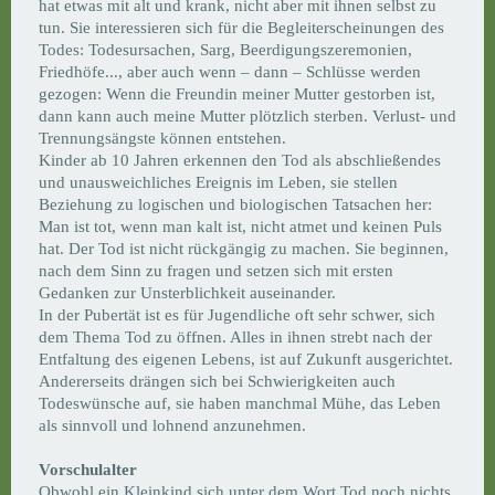
hat etwas mit alt und krank, nicht aber mit ihnen selbst zu
tun. Sie interessieren sich für die Begleiterscheinungen des
Todes: Todesursachen, Sarg, Beerdigungszeremonien,
Friedhöfe..., aber auch wenn – dann – Schlüsse werden
gezogen: Wenn die Freundin meiner Mutter gestorben ist,
dann kann auch meine Mutter plötzlich sterben. Verlust- und
Trennungsängste können entstehen.
Kinder ab 10 Jahren erkennen den Tod als abschließendes
und unausweichliches Ereignis im Leben, sie stellen
Beziehung zu logischen und biologischen Tatsachen her:
Man ist tot, wenn man kalt ist, nicht atmet und keinen Puls
hat. Der Tod ist nicht rückgängig zu machen. Sie beginnen,
nach dem Sinn zu fragen und setzen sich mit ersten
Gedanken zur Unsterblichkeit auseinander.
In der Pubertät ist es für Jugendliche oft sehr schwer, sich
dem Thema Tod zu öffnen. Alles in ihnen strebt nach der
Entfaltung des eigenen Lebens, ist auf Zukunft ausgerichtet.
Andererseits drängen sich bei Schwierigkeiten auch
Todeswünsche auf, sie haben manchmal Mühe, das Leben
als sinnvoll und lohnend anzunehmen.
Vorschulalter
Obwohl ein Kleinkind sich unter dem Wort Tod noch nichts