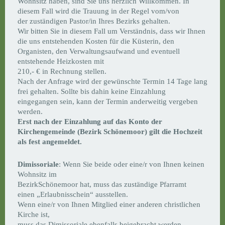
Wohnsitz haben, sind Sie uns herzlich Willkommen. In
diesem Fall wird die Trauung in der Regel vom/von
der zuständigen Pastor/in Ihres Bezirks gehalten.
Wir bitten Sie in diesem Fall um Verständnis, dass wir Ihnen
die uns entstehenden Kosten für die Küsterin, den
Organisten, den Verwaltungsaufwand und eventuell
entstehende Heizkosten mit
210,- € in Rechnung stellen.
Nach der Anfrage wird der gewünschte Termin 14 Tage lang
frei gehalten. Sollte bis dahin keine Einzahlung
eingegangen sein, kann der Termin anderweitig vergeben
werden.
Erst nach der Einzahlung auf das Konto der
Kirchengemeinde (Bezirk Schönemoor) gilt die Hochzeit
als fest angemeldet.
Dimissoriale
: Wenn Sie beide oder eine/r von Ihnen keinen
Wohnsitz im
BezirkSchönemoor hat, muss das zuständige Pfarramt
einen „Erlaubnisschein“ ausstellen.
Wenn eine/r von Ihnen Mitglied einer anderen christlichen
Kirche ist,
muss das Dimissoriale ebenfalls beigebracht werden.